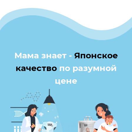
Преимущества
наших
подгузников