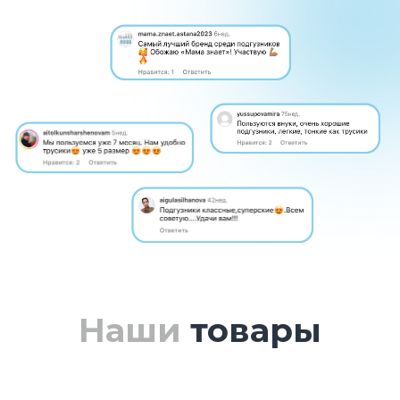
вместе с нами от 7 000 000 сум в месяц
на продаже подгузников в вашем
городе.
А если у Вас не получится, Вы всегда
можете вернуть товар и получить
Ваши деньги обратно. Оставьте заявку
и наши консультанты свяжутся с вами
в течение дня и подробнее расскажут
о нашей программе.
⠀Хочу стать партнером
Наши
товары