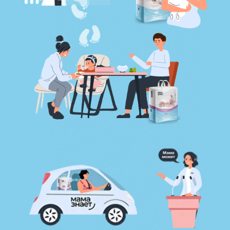
не имеют неприятного аромата
до и после использования.
не вызывают аллергическую реакцию
за счёт отсутствия ароматизаторов
и вредных химических компонентов.
отлично подходят для активных
детей, не препятствуют их
передвижению.