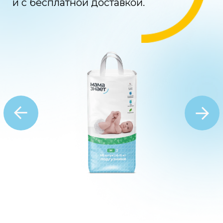
Мама знает -
Японское
качество
по разумной
цене