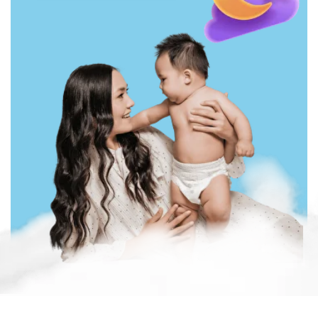
Мама Знает - бренд
подгузников, созданный
по японской технологии.
Бренд ставит маму во главу своей
философии и делает все для того,
чтобы маме было комфортно с нами.
Поэтому с нашим брендом, Мама
может получать качественный
продукт, зарабатывать и
развиваться.
За годы работы бренд