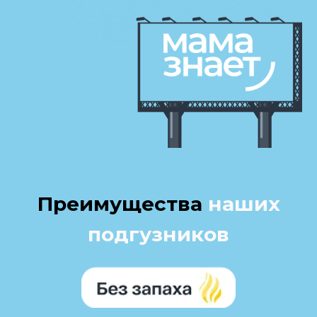
при появлении влаги в подгузниках,
желтый индикатор меняет свой цвет
по мере заполнения.
за счет мягкого эластичного пояска
и легкости ребенок не почувствует,
что на нем есть подгузники даже после
длительного ношения.