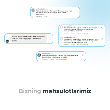
oyiga 7 000 000 s’om ishlab topishlariga
imkon yaratuvchi “Onalar uddalaydilar”
hamkorlik dasturini yaratdik, dastur
yordamida siz biz bilan o'z shahringizda
tagliklar sotish uchun oyiga 7 000 000
s’om pul ishlashingiz mumkin.
Agar muvaffaqiyatga erisha olmasangiz,
har doim mahsulotni qaytarib berishingiz
va pulingizni qaytarib olishingiz mumkin.
Ariza qoldiring va bizning konsultatlarimiz
kun davomida siz bilan bog'lanib,
dasturimiz haqida batafsil ma'lumot
berishadi.
⠀Sheriklik qilishni istayman
Bizning
mahsulotlarimiz