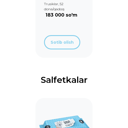
Trusiklar, 52
dona/qadoq
183 000 so'm
Узбекистан
Sotib olish
Salfetkalar
Hoziroq taglikka buyurtma
bering!