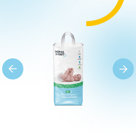
Мама Знает – yapon sifati
hamyonbop narxda