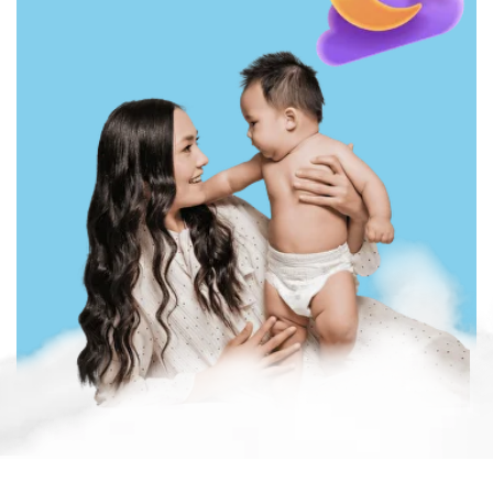
Мама Знает –
yapon
texnologiyasi asosida
yaratilgan tagliklar brendi.
Brendimiz onalarni o’z falsafasining
asosiga qo'yib ularning qulayligi
uchun hamma narsani qiladi.
Shuning uchun, bizning brendimiz
bilan onalar sifatli mahsulot olishi, pul
topishi va rivojlanishi mumkin.
Yillar davomida brend o’zining sifatli
mahsulotni arzon narxda arzon narxda