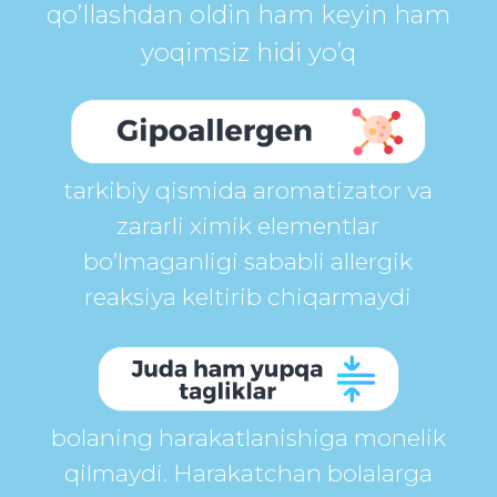
sezmaydi.
suyuqlikni 40 soniya ichida shimib
olib kichkintoyning terisini quruq
holda saqlaydi
Qozog’istonda
2 000 000
dan ortiq onalar
tanlovi