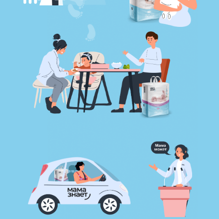
qo’llashdan oldin ham keyin ham
yoqimsiz hidi yo’q
tarkibiy qismida aromatizator va
zararli ximik elementlar
bo’lmaganligi sababli allergik
reaksiya keltirib chiqarmaydi
bolaning harakatlanishiga monelik
qilmaydi. Harakatchan bolalarga
juda mos.