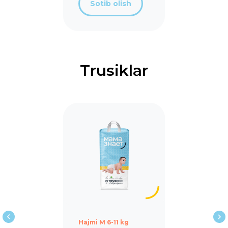
Sotib olish
Trusiklar
Sizning shahringizdagi
onalarimiz
Hajmi M 6-11 kg