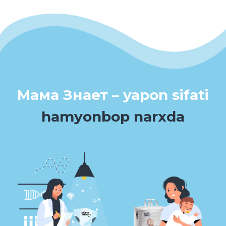
Bizning tagliklarimizning
afzalliklari