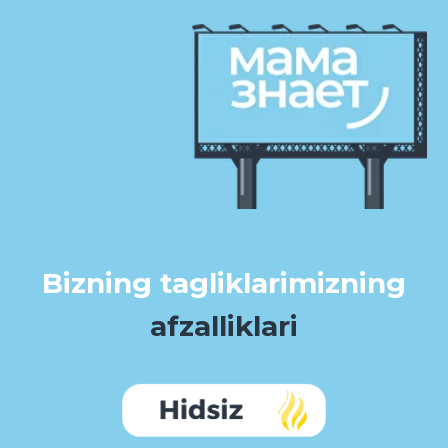
taglikda namlik darajasi ko’payishi bilan
sariq rangdagi ko’rsatkich rangini
o’zgartiradi.
yumshoq cho’ziluvchan belbog' va
yengilligi tufayli farzandinggiz uzoq vaqt
davomida kiyganda ham taglik borligini